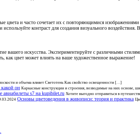
ные цвета и часто сочетает их с повторяющимися изображениями
и используйте контраст для создания визуального воздействия. 
тие вашего искусства. Экспериментируйте с различными стилям
ть, как цвет может влиять на ваше художественное выражение!
лоскости и объема влияет Светотень Как свойство освещенности […]
 какой он
Каркасные конструкции и строения, возводимые на них основе, ш
 авиабилеты s7 на kupibilet.ru
Хотите выгодно отправиться в путешестви
Основы цветоведения в живописи: теория и практика
9.03.2024
Цв
.