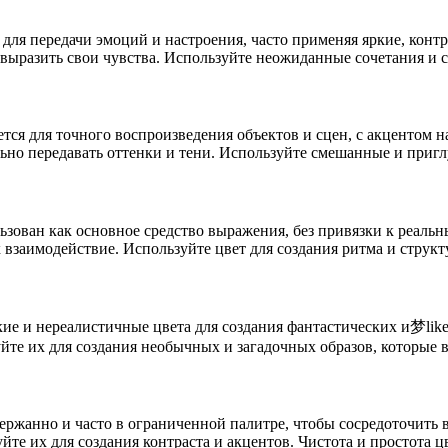
для передачи эмоций и настроения, часто применяя яркие, контр
ы выразить свои чувства. Используйте неожиданные сочетания и 
ется для точного воспроизведения объектов и сцен, с акцентом на
льно передавать оттенки и тени. Используйте смешанные и приг
ьзован как основное средство выражения, без привязки к реальн
взаимодействие. Используйте цвет для создания ритма и структ
кие и нереалистичные цвета для создания фантастических и梦like
уйте их для создания необычных и загадочных образов, которые 
держанно и часто в ограниченной палитре, чтобы сосредоточить
йте их для создания контраста и акцентов. Чистота и простота