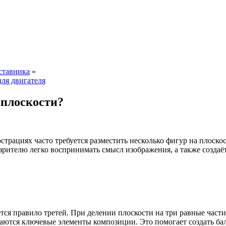
ставника
»
для двигателя
 плоскости?
страциях часто требуется разместить несколько фигур на плоско
рителю легко воспринимать смысл изображения, а также создаё
я правило третей. При делении плоскости на три равные части п
щаются ключевые элементы композиции. Это помогает создать ба