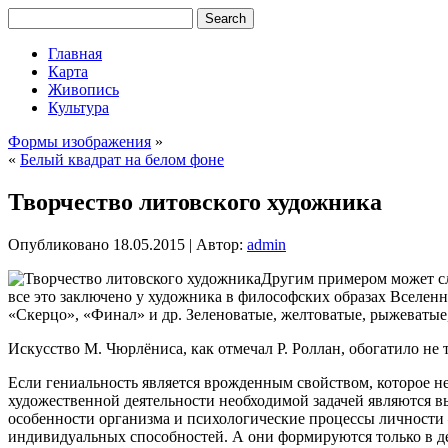
Главная
Карта
Живопись
Культура
Формы изображения
»
«
Белый квадрат на белом фоне
Творчество литовского художника
Опубликовано
18.05.2015
|
Автор:
admin
Другим примером может сл
все это заключено у художника в философских образах Вселен
«Скерцо», «Финал» и др. Зеленоватые, желтоватые, рыжеватые,
Искусство М. Чюрлёниса, как отмечал Р. Роллан, обогатило не
Если гениальность является врожденным свойством, которое не
художественной деятельности необходимой задачей являются в
особенности организма и психологические процессы личности
индивидуальных способностей. А они формируются только в д