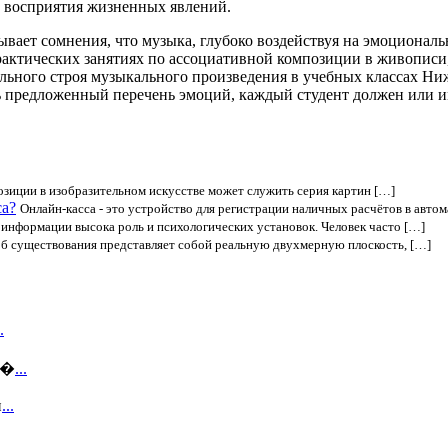
о восприятия жизненных явлений.
вает сомнения, что музыка, глубоко воздействуя на эмоциональ
рактических занятиях по ассоциативной композиции в живопис
ного строя музыкального произведения в учебных классах Ниж
ть предложенный перечень эмоций, каждый студент должен или 
иции в изобразительном искусстве может служить серия картин […]
са?
Онлайн-касса - это устройство для регистрации наличных расчётов в авто
 информации высока роль и психологических установок. Человек часто […]
б существования представляет собой реальную двухмерную плоскость, […]
.
 �
...
и
...