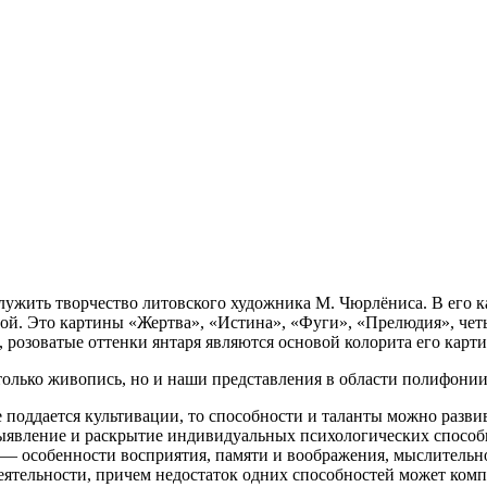
ужить творчество литовского художника М. Чюрлёниса. В его к
ной. Это картины «Жертва», «Истина», «Фуги», «Прелюдия», чет
 розоватые оттенки янтаря являются
основой колорита его карти
 только живопись, но и наши представления в области полифони
 поддается культивации, то способности и таланты можно разви
ыявление и раскрытие индивидуальных психологических способн
 — особенности восприятия, памяти и воображения, мыслитель
еятельности, причем недостаток одних способностей может ком