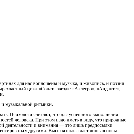
артинах для нас воплощены и музыка, и живопись, и поэзия —
ырехчастный цикл «Соната звезд»: «Аллегро», «Анданте»,
н.
и и музыкальной ритмики.
вать. Психологи считают, что для успешного выполнения
остей человека. При этом надо иметь в виду, что природные
ной деятельности и внимания — это лишь предпосылки
пенсироваться другими. Высшая школа дает лишь основы