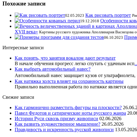
Похожие записи
Как рисовать портрет
02.05.2023
Ри
Особенности ков
19.12.2018
XVII века»
Картины русского художника Аполлинария Васнецова 
Приме
06.10.2023
Интересные записи
Как понять, что занятия вокалом дают результат
В начале обучения прогресс легко спутать с удачным исп
..
Как выбрать автомобильный навес?
Автомобильный навес защищает кузов от ультрафиолета,
Как натяжка холста влияет на сохранность картины
Правильно выполненная работа по натяжке является одн
Свежие записи
Как гармонично разместить фигуры на плоскости?
26.06.
Павел Федотов и сатирические ноты русского жанра
20.0
Истории Руси сквозь призму живописи
02.06.2026
Как развить художественное мышление?
26.05.2026
Правдивость и искренность русской живописи
13.05.2026