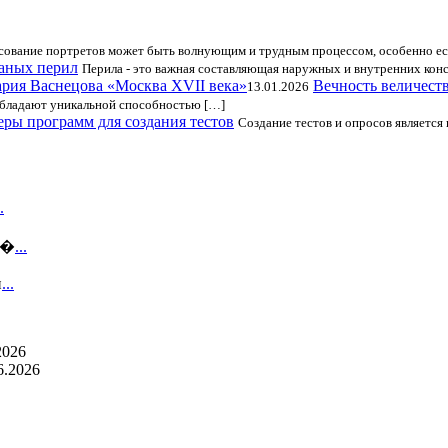
сование портретов может быть волнующим и трудным процессом, особенно ес
аных перил
Перила - это важная составляющая наружных и внутренних конс
Вечность величест
13.01.2026
обладают уникальной способностью […]
ры программ для создания тестов
Создание тестов и опросов является 
.
 �
...
и
...
2026
6.2026