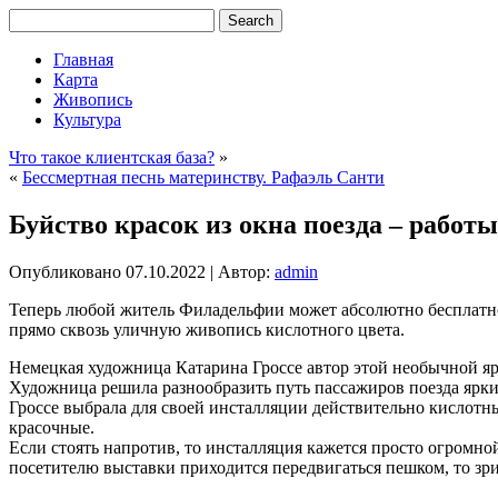
Главная
Карта
Живопись
Культура
Что такое клиентская база?
»
«
Бессмертная песнь материнству. Рафаэль Санти
Буйство красок из окна поезда – работ
Опубликовано
07.10.2022
|
Автор:
admin
Теперь любой житель Филадельфии может абсолютно бесплатно 
прямо сквозь уличную живопись кислотного цвета.
Немецкая художница Катарина Гроссе автор этой необычной яр
Художница решила разнообразить путь пассажиров поезда ярк
Гроссе выбрала для своей инсталляции действительно кислотны
красочные.
Если стоять напротив, то инсталляция кажется просто огромно
посетителю выставки приходится передвигаться пешком, то зри