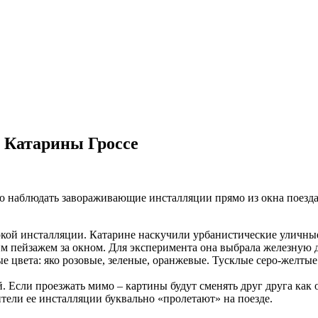
ы Катарины Гроссе
наблюдать завораживающие инсталляции прямо из окна поезда. 
кой инсталляции. Катарине наскучили урбанистические уличные 
им пейзажем за окном. Для эксперимента она выбрала железную
е цвета: яко розовые, зеленые, оранжевые. Тусклые серо-желты
й. Если проезжать мимо – картины будут сменять друг друга ка
тели ее инсталляции буквально «пролетают» на поезде.