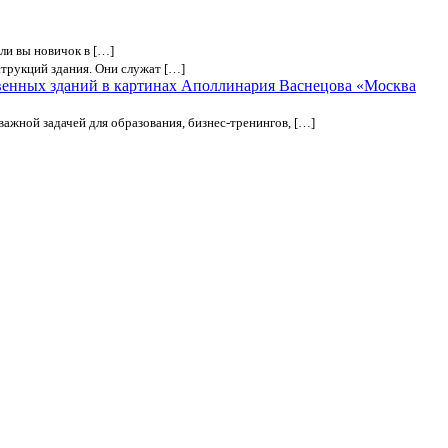
ли вы новичок в […]
трукций здания. Они служат […]
венных зданий в картинах Аполлинария Васнецова «Москва
важной задачей для образования, бизнес-тренингов, […]