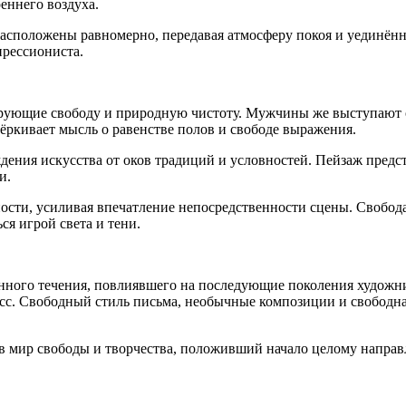
еннего воздуха.
сположены равномерно, передавая атмосферу покоя и уединённо
прессиониста.
рующие свободу и природную чистоту. Мужчины же выступают 
кивает мысль о равенстве полов и свободе выражения.
ения искусства от оков традиций и условностей. Пейзаж предст
и.
ности, усиливая впечатление непосредственности сцены. Свобод
ся игрой света и тени.
венного течения, повлиявшего на последующие поколения худож
сс. Свободный стиль письма, необычные композиции и свободная
 в мир свободы и творчества, положивший начало целому напра