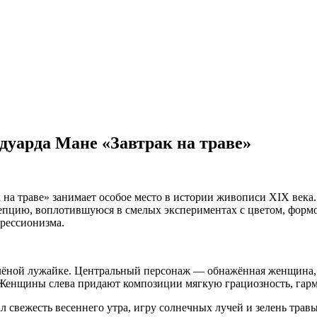
дуарда Мане «Завтрак на траве»
на траве» занимает особое место в истории живописи XIX века
пцию, воплотившуюся в смелых экспериментах с цветом, формо
рессионизма.
елёной лужайке. Центральный персонаж — обнажённая женщина,
. Женщины слева придают композиции мягкую грациозность, га
л свежесть весеннего утра, игру солнечных лучей и зелень трав