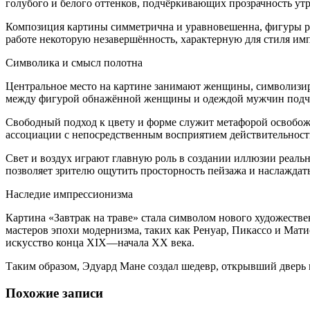
голубого и белого оттенков, подчёркивающих прозрачность утр
Композиция картины симметрична и уравновешенна, фигуры ра
работе некоторую незавершённость, характерную для стиля им
Символика и смысл полотна
Центральное место на картине занимают женщины, символизи
между фигурой обнажённой женщины и одеждой мужчин подчёр
Свободный подход к цвету и форме служит метафорой освобожд
ассоциации с непосредственным восприятием действительност
Свет и воздух играют главную роль в создании иллюзии реаль
позволяет зрителю ощутить просторность пейзажа и наслаждать
Наследие импрессионизма
Картина «Завтрак на траве» стала символом нового художест
мастеров эпохи модернизма, таких как Ренуар, Пикассо и Мати
искусство конца XIX—начала XX века.
Таким образом, Эдуард Мане создал шедевр, открывший дверь
Похожие записи