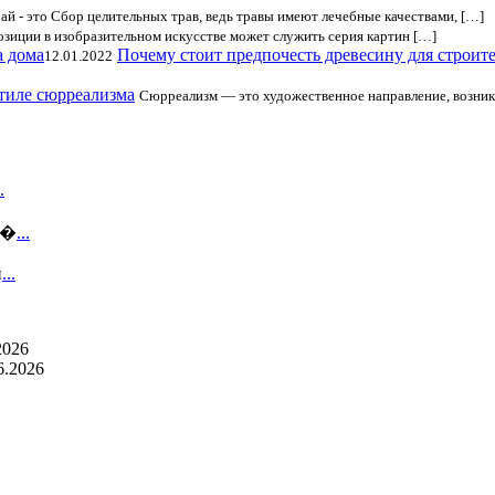
й - это Сбор целительных трав, ведь травы имеют лечебные качествами, […]
иции в изобразительном искусстве может служить серия картин […]
Почему стоит предпочесть древесину для строит
12.01.2022
стиле сюрреализма
Сюрреализм — это художественное направление, возникш
.
 �
...
и
...
2026
6.2026