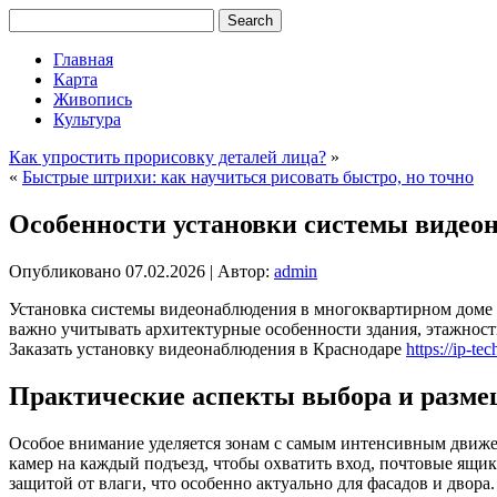
Главная
Карта
Живопись
Культура
Как упростить прорисовку деталей лица?
»
«
Быстрые штрихи: как научиться рисовать быстро, но точно
Особенности установки системы видео
Опубликовано
07.02.2026
|
Автор:
admin
Установка системы видеонаблюдения в многоквартирном доме 
важно учитывать архитектурные особенности здания, этажност
Заказать установку видеонаблюдения в Краснодаре
https://ip-t
Практические аспекты выбора и разме
Особое внимание уделяется зонам с самым интенсивным движе
камер на каждый подъезд, чтобы охватить вход, почтовые ящ
защитой от влаги, что особенно актуально для фасадов и двор