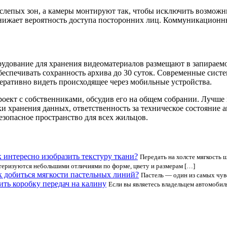
 слепых зон, а камеры монтируют так, чтобы исключить возмож
снижает вероятность доступа посторонних лиц. Коммуникационны
орудование для хранения видеоматериалов размещают в запираем
т обеспечивать сохранность архива до 30 суток. Современные си
ративно видеть происходящее через мобильные устройства.
оект с собственниками, обсудив его на общем собрании. Лучше 
оки хранения данных, ответственность за техническое состояние
езопасное пространство для всех жильцов.
 интересно изобразить текстуру ткани?
Передать на холсте мягкость 
еризуются небольшими отличиями по форме, цвету и размерам […]
к добиться мягкости пастельных линий?
Пастель — один из самых чув
ить коробку передач на калину
Если вы являетесь владельцем автомобил