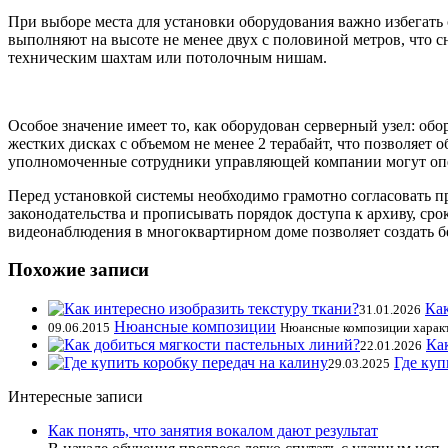
При выборе места для установки оборудования важно избегать
выполняют на высоте не менее двух с половиной метров, что 
техническим шахтам или потолочным нишам.
Особое значение имеет то, как оборудован серверный узел: об
жестких дисках с объемом не менее 2 терабайт, что позволяе
уполномоченные сотрудники управляющей компании могут опе
Перед установкой системы необходимо грамотно согласовать пр
законодательства и прописывать порядок доступа к архиву, ср
видеонаблюдения в многоквартирном доме позволяет создать б
Похожие записи
Как
31.01.2026
Нюансные композиции
09.06.2015
Нюансные композиции характ
Ка
22.01.2026
Где куп
29.03.2025
Интересные записи
Как понять, что занятия вокалом дают результат