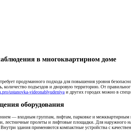
наблюдения в многоквартирном доме
требует продуманного подхода для повышения уровня безопасн
ь, количество подъездов и дворовую территорию. От правильног
ech.pro/ustanovka-videonablyudeniya
и других городах можно в спец
щения оборудования
нием — входным группам, лифтам, парковке и межквартирным ко
ики, лестничные пролеты и лифтовые площадки. Для наружного 
а. Внутри здания применяются компактные устройства с качестве