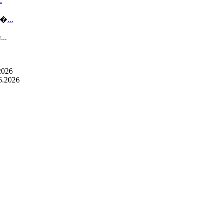
.
 �
...
и
...
2026
6.2026