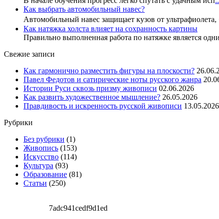
В начале обучения прогресс легко спутать с удачным исп
..
Как выбрать автомобильный навес?
Автомобильный навес защищает кузов от ультрафиолета,
Как натяжка холста влияет на сохранность картины
Правильно выполненная работа по натяжке является одн
Свежие записи
Как гармонично разместить фигуры на плоскости?
26.06.
Павел Федотов и сатирические ноты русского жанра
20.0
Истории Руси сквозь призму живописи
02.06.2026
Как развить художественное мышление?
26.05.2026
Правдивость и искренность русской живописи
13.05.2026
Рубрики
Без рубрики
(1)
Живопись
(153)
Искусство
(114)
Культура
(93)
Образование
(81)
Статьи
(250)
7adc941cedf9d1ed