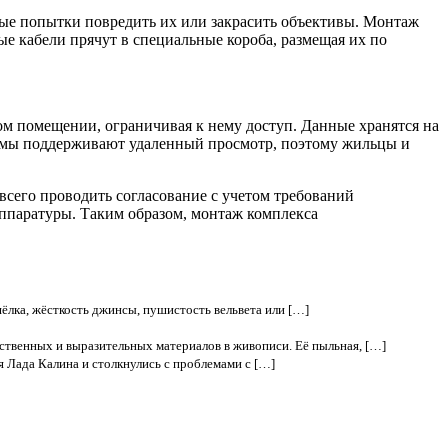
ные попытки повредить их или закрасить объективы. Монтаж
е кабели прячут в специальные короба, размещая их по
ом помещении, ограничивая к нему доступ. Данные хранятся на
стемы поддерживают удаленный просмотр, поэтому жильцы и
всего проводить согласование с учетом требований
 аппаратуры. Таким образом, монтаж комплекса
шёлка, жёсткость джинсы, пушистость вельвета или […]
ственных и выразительных материалов в живописи. Её пыльная, […]
я Лада Калина и столкнулись с проблемами с […]