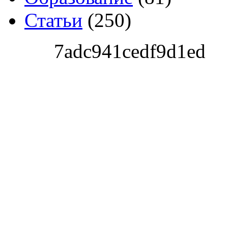
Статьи
(250)
7adc941cedf9d1ed