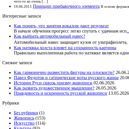
чего-то не очень […]
Принцип прибавочного элемента
19.06.2015
В основе формал
Интересные записи
Как понять, что занятия вокалом дают результат
В начале обучения прогресс легко спутать с удачным исп
..
Как выбрать автомобильный навес?
Автомобильный навес защищает кузов от ультрафиолета,
Как натяжка холста влияет на сохранность картины
Правильно выполненная работа по натяжке является одн
Свежие записи
Как гармонично разместить фигуры на плоскости?
26.06.
Павел Федотов и сатирические ноты русского жанра
20.0
Истории Руси сквозь призму живописи
02.06.2026
Как развить художественное мышление?
26.05.2026
Правдивость и искренность русской живописи
13.05.2026
Рубрики
Без рубрики
(1)
Живопись
(153)
Искусство
(114)
Культура
(93)