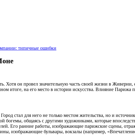
компании: типичные ошибки
Моне
ь. Хотя он провел значительную часть своей жизни в Живерни,
чном итоге, на его место в истории искусства. Влияние Парижа 
ород стал для него не только местом жительства, но и источни
ой богемы, общаясь с другими художниками, которые впоследст
елей. Его ранние работы, изображающие парижские сцены, отраж
ртины, изображающие бульвары, вокзалы (например, «Впечатлени