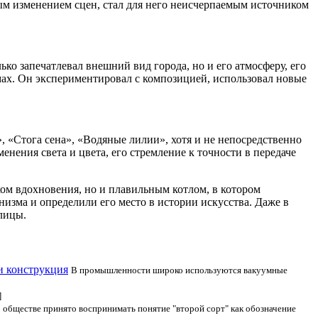
ным изменением сцен, стал для него неисчерпаемым источником
ко запечатлевал внешний вид города, но и его атмосферу, его
мах. Он экспериментировал с композицией, использовал новые
, «Стога сена», «Водяные лилии», хотя и не непосредственно
енения света и цвета, его стремление к точности в передаче
иком вдохновения, но и плавильным котлом, в котором
изма и определили его место в истории искусства. Даже в
лицы.
и конструкция
В промышленности широко используются вакуумные
]
 обществе принято воспринимать понятие "второй сорт" как обозначение