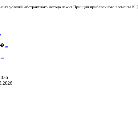
ьных условий абстрактного метода лежит Принцип прибавочного элемента К. 
.
 �
...
и
...
2026
6.2026