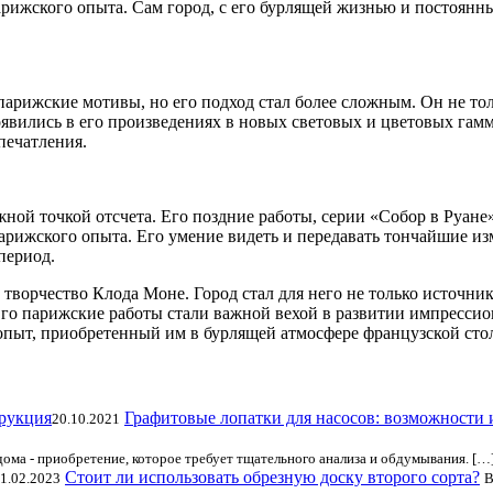
парижского опыта. Сам город, с его бурлящей жизнью и постоян
арижские мотивы, но его подход стал более сложным. Он не толь
явились в его произведениях в новых световых и цветовых гам
печатления.
ной точкой отсчета. Его поздние работы, серии «Собор в Руане»
арижского опыта. Его умение видеть и передавать тончайшие изм
период.
а творчество Клода Моне. Город стал для него не только источн
го парижские работы стали важной вехой в развитии импрессион
 опыт, приобретенный им в бурлящей атмосфере французской сто
Графитовые лопатки для насосов: возможности 
20.10.2021
дома - приобретение, которое требует тщательного анализа и обдумывания. […
Стоит ли использовать обрезную доску второго сорта?
1.02.2023
В