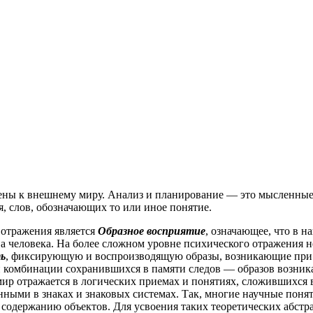
ены к внешнему миру. Анализ и планирование — это мысленные
я, слов, обозначающих то или иное понятие.
 отражения является
Образное восприятие
, означающее, что в 
ва человека. На более сложном уровне психического отражения 
ь
, фиксирующую и воспроизводящую образы, возникающие при 
 и комбинации сохранившихся в памяти следов — образов возник
 отражается в логических приемах и понятиях, сложившихся в х
ными в знаках и знаковых системах. Так, многие научные понят
 содержанию объектов. Для усвоения таких теоретических абст