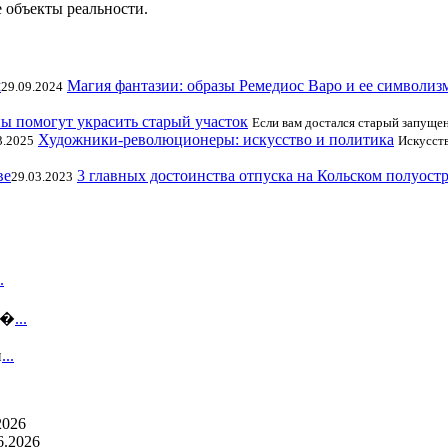
 объекты реальности.
Магия фантазии: образы Ремедиос Варо и ее символиз
29.09.2024
ы помогут украсить старый участок
Если вам достался старый запущен
Художники-революционеры: искусство и политика
3.2025
Искусств
3 главных достоинства отпуска на Кольском полуост
29.03.2023
.
 �
...
и
...
2026
6.2026