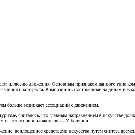
ают иллюзию движения. Основным признаком данного типа ком
различия и контраста. Композиции, построенные на динамическо
тем больше возникает ассоциаций с движением
.
утуризме, считалось, что главным направлением в искусстве долж
им из его основоположников — У. Боччони.
ение, воплощенное средствами искусства путем синтеза времени