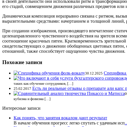
в своей деятельности они использовали ритм и трансформаци
его стадий, совмещением движения различных предметов или 
Динамическая композиция неразрывно связана с ритмом, вызы
выразительными средствами: начертанием и толщиной линий, ри
При создании изображения, производящего впечатление статич
целенаправленного чувственного воздействия на зрителя всем
соотношение красочных пятен. Кратковременность зрительной р
свидетельствующих о движении обобщенных цветовых пятен, о
отношений, также способствует ощущению чувства движения.
Похожие записи
Специфика 
30.12.2025
таких как обучение сотрудников, […]
Есть ли реальные отзывы о препарате али капс
25.02.2017
0
кубизма и фовизма […]
Интересные записи
Как понять, что занятия вокалом дают результат
В начале обучения прогресс легко спутать с удачным исп
..