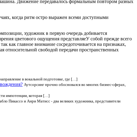
 машина. Движение передавалось формальным повтором разных
чаях, когда ритм остро выражен всеми доступными
омпозиции, художник в первую очередь добивается
 зрения цветового ощущения представляеУ собой прежде всего
 так как главное внимание сосредоточивается на признаках,
дая относительной свободой передачи пространственных
аправление в вокальной подготовке, где […]
овождения?
Аутсорсинг прочно обосновался во многих бизнес-сферах,
сти импотенции, которая […]
абло Пикассо и Анри Матисс - два великих художника, представители