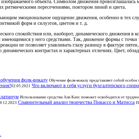
ю изображаемого объекта. Символом движения провозглашалась
их ритмическими пересечениями, повтором линий и цвета.
вающим эмоциональное ощущение движения, особенно в тех слу
тмикой форм и силуэтов, цветом и т. д.
еского спокойствия или, наоборот, динамического движения в к
и имеющимися у него средствами. Так, движение формы с точки
еакции не позволяет улавливать глазу разницу в фактуре пятен,
 динамических контрастах и характерных отличиях. Цвет, обла
обучения фолк-вокалу
Обучение фолк-вокалу представляет собой особое н
Что включают в себя услуги бухгалтерского сопр
02.05.2021
 платинум
Использование средства Али Капс поможет освободится от трудно
Сравнительный анализ творчества Пикассо и Матисса
9.12.2023
П
.